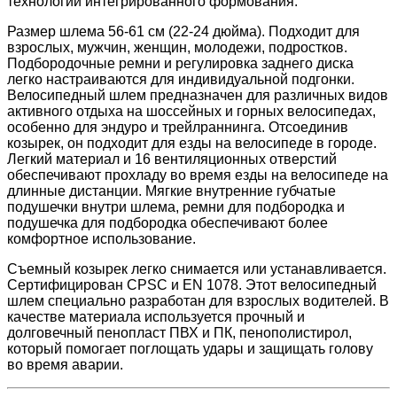
технологии интегрированного формования.
Размер шлема 56-61 см (22-24 дюйма). Подходит для
взрослых, мужчин, женщин, молодежи, подростков.
Подбородочные ремни и регулировка заднего диска
легко настраиваются для индивидуальной подгонки.
Велосипедный шлем предназначен для различных видов
активного отдыха на шоссейных и горных велосипедах,
особенно для эндуро и трейлраннинга. Отсоединив
козырек, он подходит для езды на велосипеде в городе.
Легкий материал и 16 вентиляционных отверстий
обеспечивают прохладу во время езды на велосипеде на
длинные дистанции. Мягкие внутренние губчатые
подушечки внутри шлема, ремни для подбородка и
подушечка для подбородка обеспечивают более
комфортное использование.
Съемный козырек легко снимается или устанавливается.
Сертифицирован CPSC и EN 1078. Этот велосипедный
шлем специально разработан для взрослых водителей. В
качестве материала используется прочный и
долговечный пенопласт ПВХ и ПК, пенополистирол,
который помогает поглощать удары и защищать голову
во время аварии.