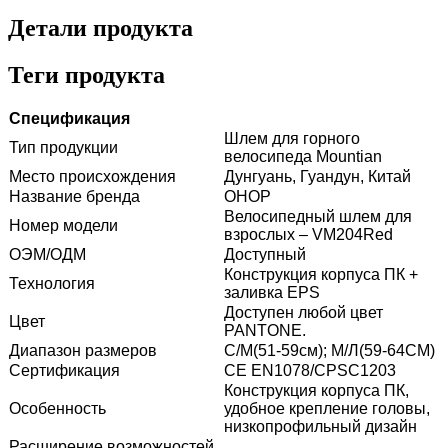
Детали продукта
Теги продукта
Спецификация
Шлем для горного
Тип продукции
велосипеда Mountian
Место происхождения
Дунгуань, Гуандун, Китай
Название бренда
ОНОР
Велосипедный шлем для
Номер модели
взрослых – VM204Red
ОЭМ/ОДМ
Доступный
Конструкция корпуса ПК +
Технология
заливка EPS
Доступен любой цвет
Цвет
PANTONE.
Диапазон размеров
С/М(51-59см); М/Л(59-64СМ)
Сертификация
CE EN1078/CPSC1203
Конструкция корпуса ПК,
Особенность
удобное крепление головы,
низкопрофильный дизайн
Расширение возможностей