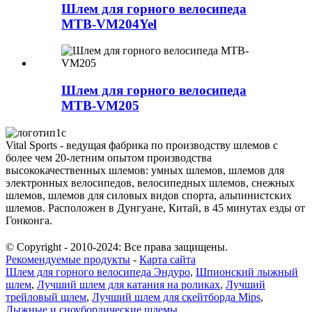
Шлем для горного велосипеда
MTB-VM204Yel
Шлем для горного велосипеда
MTB-VM205
Vital Sports - ведущая фабрика по производству шлемов с
более чем 20-летним опытом производства
высококачественных шлемов: умных шлемов, шлемов для
электронных велосипедов, велосипедных шлемов, снежных
шлемов, шлемов для силовых видов спорта, альпинистских
шлемов. Расположен в Дунгуане, Китай, в 45 минутах езды от
Гонконга.
© Copyright - 2010-2024: Все права защищены.
Рекомендуемые продукты
-
Карта сайта
Шлем для горного велосипеда Эндуро
,
Шпионский лыжный
шлем
,
Лучший шлем для катания на роликах
,
Лучший
трейловый шлем
,
Лучший шлем для скейтборда Mips
,
Лыжные и сноубордические шлемы
,