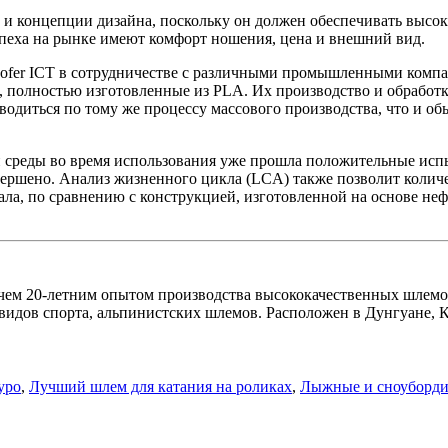
и концепции дизайна, поскольку он должен обеспечивать высок
спеха на рынке имеют комфорт ношения, цена и внешний вид.
ofer ICT в сотрудничестве с различными промышленными компани
 полностью изготовленные из PLA. Их производство и обработк
одиться по тому же процессу массового производства, что и о
среды во время использования уже прошла положительные испы
авершено. Анализ жизненного цикла (LCA) также позволит коли
ла, по сравнению с конструкцией, изготовленной на основе неф
лее чем 20-летним опытом производства высококачественных шле
дов спорта, альпинистских шлемов. Расположен в Дунгуане, Ки
уро
,
Лучший шлем для катания на роликах
,
Лыжные и сноуборд