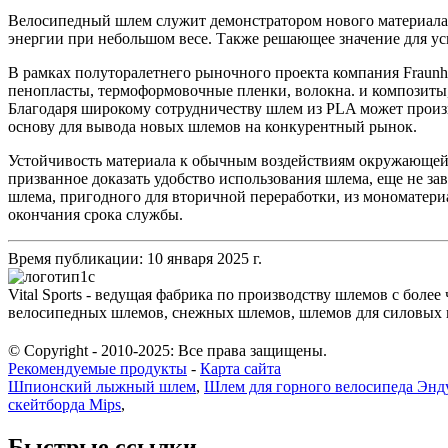
Велосипедный шлем служит демонстратором нового материала 
энергии при небольшом весе. Также решающее значение для у
В рамках полуторалетнего рыночного проекта компания Fraunh
пенопласты, термоформовочные пленки, волокна. и композиты,
Благодаря широкому сотрудничеству шлем из PLA может произв
основу для вывода новых шлемов на конкурентный рынок.
Устойчивость материала к обычным воздействиям окружающей 
призванное доказать удобство использования шлема, еще не з
шлема, пригодного для вторичной переработки, из мономатериа
окончания срока службы.
Время публикации: 10 января 2025 г.
Vital Sports - ведущая фабрика по производству шлемов с бо
велосипедных шлемов, снежных шлемов, шлемов для силовых ви
© Copyright - 2010-2025: Все права защищены.
Рекомендуемые продукты
-
Карта сайта
Шпионский лыжный шлем
,
Шлем для горного велосипеда Энд
скейтборда Mips
,
Быстрые ссылки