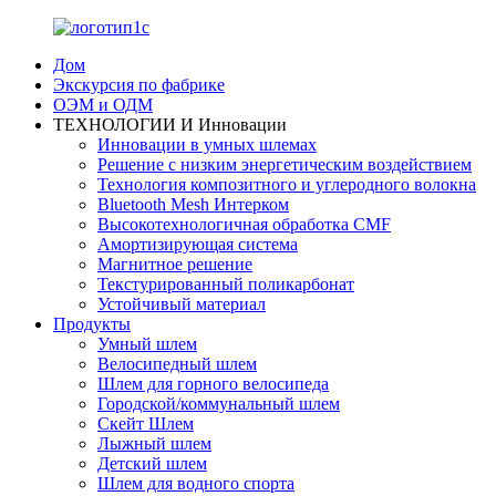
Дом
Экскурсия по фабрике
ОЭМ и ОДМ
ТЕХНОЛОГИИ И Инновации
Инновации в умных шлемах
Решение с низким энергетическим воздействием
Технология композитного и углеродного волокна
Bluetooth Mesh Интерком
Высокотехнологичная обработка CMF
Амортизирующая система
Магнитное решение
Текстурированный поликарбонат
Устойчивый материал
Продукты
Умный шлем
Велосипедный шлем
Шлем для горного велосипеда
Городской/коммунальный шлем
Скейт Шлем
Лыжный шлем
Детский шлем
Шлем для водного спорта