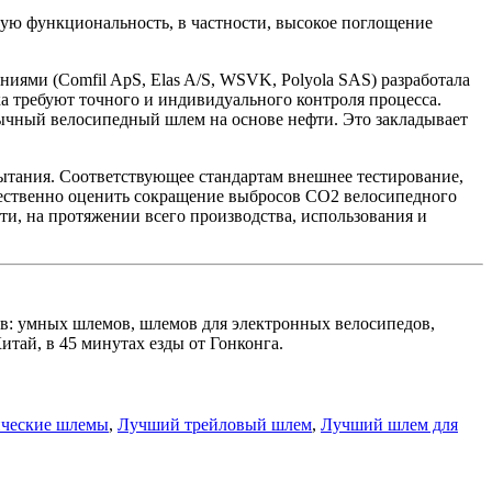
ую функциональность, в частности, высокое поглощение
ями (Comfil ApS, Elas A/S, WSVK, Polyola SAS) разработала
а требуют точного и индивидуального контроля процесса.
бычный велосипедный шлем на основе нефти. Это закладывает
тания. Соответствующее стандартам внешнее тестирование,
чественно оценить сокращение выбросов CO2 велосипедного
ти, на протяжении всего производства, использования и
мов: умных шлемов, шлемов для электронных велосипедов,
тай, в 45 минутах езды от Гонконга.
ические шлемы
,
Лучший трейловый шлем
,
Лучший шлем для