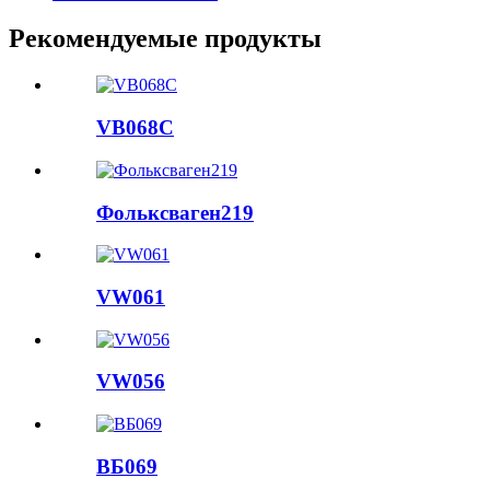
Рекомендуемые продукты
VB068C
Фольксваген219
VW061
VW056
ВБ069