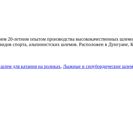
лее чем 20-летним опытом производства высококачественных шле
дов спорта, альпинистских шлемов. Расположен в Дунгуане, Ки
шлем для катания на роликах
,
Лыжные и сноубордические шле