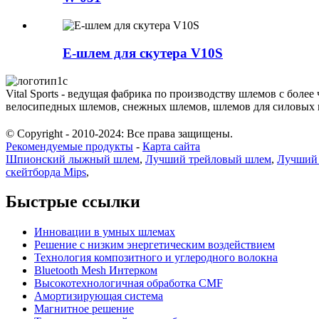
E-шлем для скутера V10S
Vital Sports - ведущая фабрика по производству шлемов с бо
велосипедных шлемов, снежных шлемов, шлемов для силовых ви
© Copyright - 2010-2024: Все права защищены.
Рекомендуемые продукты
-
Карта сайта
Шпионский лыжный шлем
,
Лучший трейловый шлем
,
Лучший 
скейтборда Mips
,
Быстрые ссылки
Инновации в умных шлемах
Решение с низким энергетическим воздействием
Технология композитного и углеродного волокна
Bluetooth Mesh Интерком
Высокотехнологичная обработка CMF
Амортизирующая система
Магнитное решение