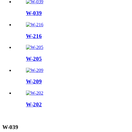
W-039
W-216
W-205
W-209
W-202
W-039